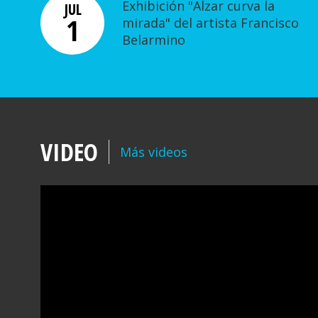
Exhibición "Alzar curva la
JUL
1
mirada" del artista Francisco
Belarmino
VIDEO
Más videos