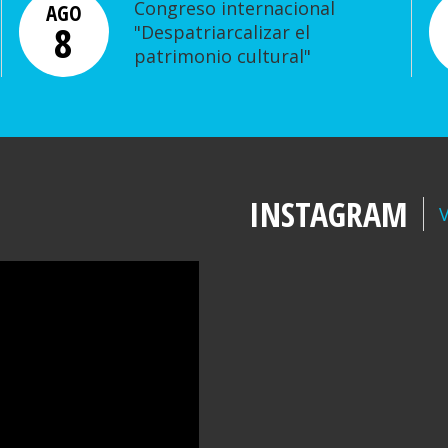
Congreso internacional
AGO
8
"Despatriarcalizar el
patrimonio cultural"
INSTAGRAM
V