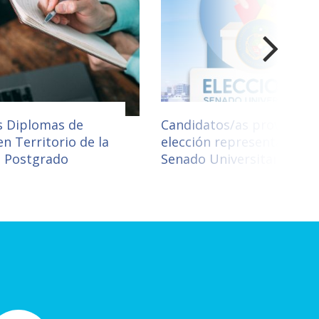
s Diplomas de
Candidatos/as provisorio
en Territorio de la
elección representantes a
e Postgrado
Senado Universitario