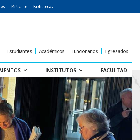
sos
Mi Uchile
Bibliotecas
nismo
Artes
Cs. Agronómicas
ticas
Cs. Forestales y Conservación
éuticas
Cs. Sociales
Estudiantes
Académicos
Funcionarios
Egresados
uarias
Comunicación e Imagen
Economía y Negocios
AMENTOS
INSTITUTOS
FACULTAD
dades
Gobierno
tectura
Vivienda
Odontología
seño
Historia y
Educación
Estudios Internacionales
Patrimonio
grafía
ía de
Bachillerato
Hospital Clínico
anismo