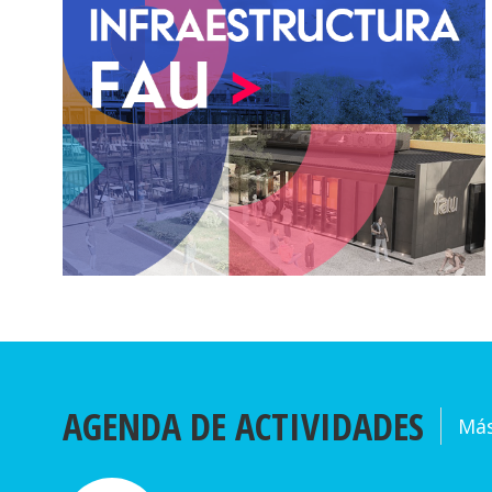
ile sobre la
FAU participa en encuentro de
 la llegada de
aseguramiento de la calidad
junto a la UDA
AGENDA DE ACTIVIDADES
Más