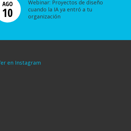
Webinar: Proyectos de diseño
AGO
10
cuando la IA ya entró a tu
organización
er en Instagram