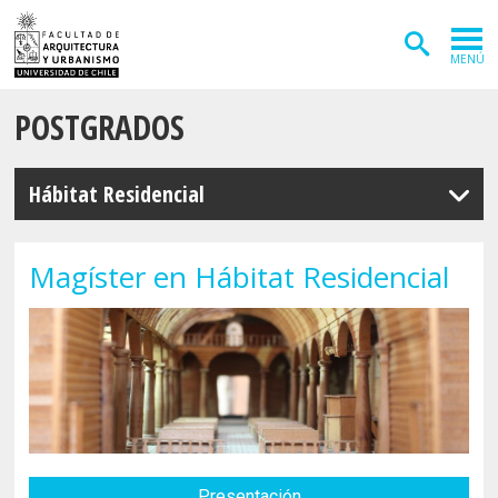
MENÚ
POSTGRADOS
ADMISIÓN
CARRERAS
Hábitat Residencial
POSTGRADOS
INVESTIGACIÓN
Magíster en Hábitat Residencial
EXTENSIÓN
DEPARTAMENTOS
Arquitectura
INSTITUTOS
Diseño
Vivienda
FACULTAD
Geografía
Presentación