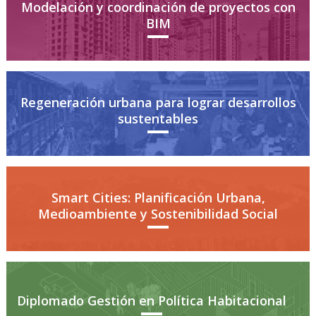
Historia y Patrimonio
Modelación y coordinación de proyectos con
Estudiantes
Funcionarios
BIM
Urbanismo
Académicos
Egresados
Regeneración urbana para lograr desarrollos
sustentables
Smart Cities: Planificación Urbana,
Medioambiente y Sostenibilidad Social
Diplomado Gestión en Política Habitacional