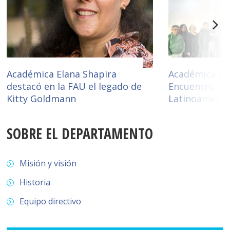
Historia y Patrimonio
Estudiantes
Funcionarios
Urbanismo
Académicos
Egresados
Académica Elana Shapira
Académica part
destacó en la FAU el legado de
Encuentro de 
Kitty Goldmann
Latinoameric
SOBRE EL DEPARTAMENTO
Misión y visión
Historia
Equipo directivo