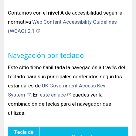
Historia y Patrimonio
Estudiantes
Funcionarios
Urbanismo
Contamos con
el
nivel A
de accesibilidad según la
Académicos
Egresados
normativa
Web Content Accessibility Guidelines
(WCAG) 2.1
.
Navegación por teclado
Este sitio tiene habilitada la navegación a través del
teclado para sus principales contenidos según los
estándares de
UK Government Access Key
System
. En
este enlace
puedes ver la
combinación de teclas para el navegador que
utilizas.
Tecla de