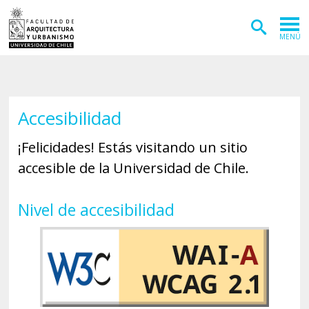
MENÚ
ADMISIÓN
CARRERAS
Accesibilidad
POSTGRADOS
¡Felicidades! Estás visitando un sitio
INVESTIGACIÓN
accesible de la Universidad de Chile.
EXTENSIÓN
Nivel de accesibilidad
DEPARTAMENTOS
Arquitectura
INSTITUTOS
Diseño
Vivienda
FACULTAD
Geografía