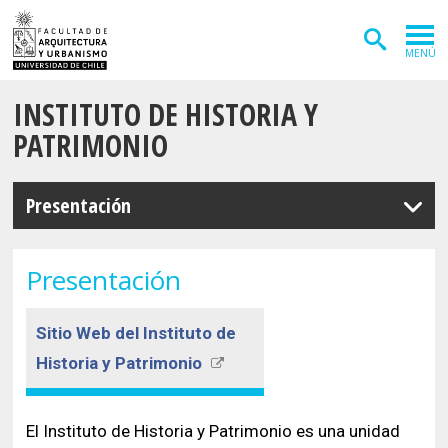
MENÚ
INSTITUTO DE HISTORIA Y
ADMISIÓN
PATRIMONIO
CARRERAS
POSTGRADOS
Presentación
INVESTIGACIÓN
Presentación
EXTENSIÓN
DEPARTAMENTOS
Sitio Web del Instituto de
Historia y Patrimonio
Arquitectura
INSTITUTOS
Diseño
Vivienda
FACULTAD
El
Instituto de Historia y Patrimonio
es una unidad
Geografía