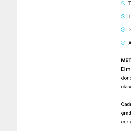
T
T
G
A
MET
El m
dond
clas
Cada
grad
corr