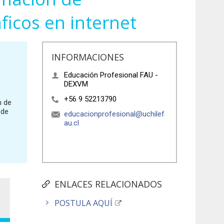
ficos en internet
INFORMACIONES
Educación Profesional FAU -
DEXVM
+56 9 52213790
n de
 de
educacionprofesional@uchilef
au.cl
ENLACES RELACIONADOS
POSTULA AQUÍ