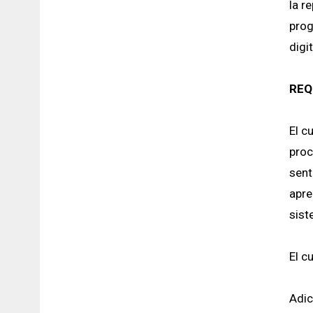
la r
prog
digi
REQ
El c
proc
sent
apre
sist
El c
Adic