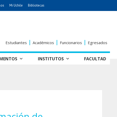
sos
Mi Uchile
Bibliotecas
nismo
Artes
Cs. Agronómicas
ticas
Cs. Forestales y Conservación
éuticas
Cs. Sociales
Estudiantes
Académicos
Funcionarios
Egresados
uarias
Comunicación e Imagen
Economía y Negocios
AMENTOS
INSTITUTOS
FACULTAD
dades
Gobierno
tectura
Vivienda
Odontología
seño
Historia y
Educación
Estudios Internacionales
Patrimonio
grafía
ía de
Bachillerato
Hospital Clínico
anismo
amación de