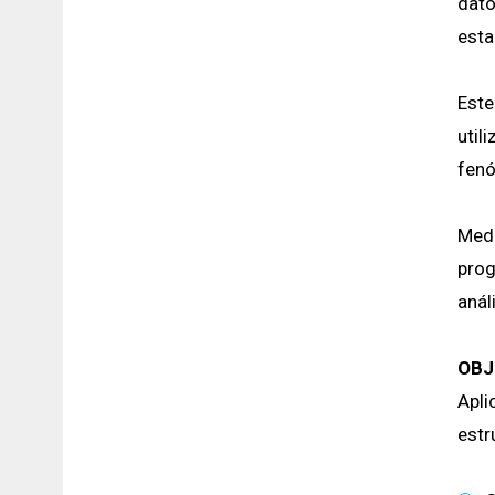
dato
esta
Este
util
fenó
Medi
prog
anál
OBJ
Apli
estr