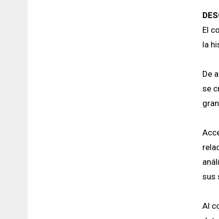
DES
El c
la h
De a
se c
gran
Acce
rela
anál
sus 
Al c