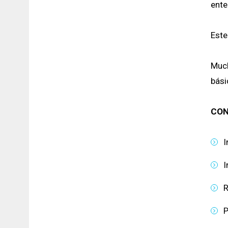
ente
Este
Much
bási
CON
I
I
R
P