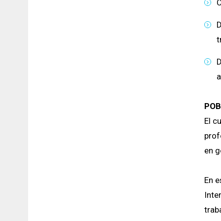
C
D
t
D
a
POB
El c
prof
en g
En e
Inte
trab