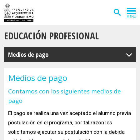
MENÚ
EDUCACIÓN PROFESIONAL
ADMISIÓN
CARRERAS
Medios de pago
POSTGRADOS
INVESTIGACIÓN
Medios de pago
EXTENSIÓN
Contamos con los siguientes medios de
pago
DEPARTAMENTOS
El pago se realiza una vez aceptado el alumno previa
Arquitectura
INSTITUTOS
postulación en el programa, por tal razón les
Diseño
Vivienda
FACULTAD
solicitamos ejecutar su postulación con la debida
Geografía