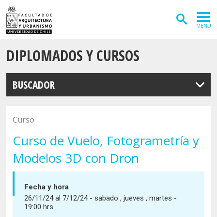
MENÚ
DIPLOMADOS Y CURSOS
ADMISIÓN
CARRERAS
BUSCADOR
POSTGRADOS
INVESTIGACIÓN
Curso
EXTENSIÓN
Curso de Vuelo, Fotogrametría y
Modelos 3D con Dron
DEPARTAMENTOS
Arquitectura
INSTITUTOS
Fecha y hora
Diseño
Vivienda
26/11/24 al 7/12/24 - sabado , jueves , martes -
FACULTAD
19:00 hrs.
Geografía