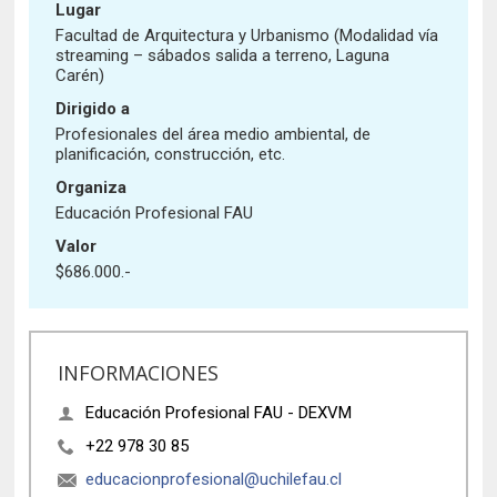
Historia y Patrimonio
Estudiantes
Funcionarios
Lugar
Facultad de Arquitectura y Urbanismo (Modalidad vía
Urbanismo
Académicos
Egresados
streaming – sábados salida a terreno, Laguna
Carén)
Dirigido a
Profesionales del área medio ambiental, de
planificación, construcción, etc.
Organiza
Educación Profesional FAU
Valor
$686.000.-
INFORMACIONES
Educación Profesional FAU - DEXVM
+22 978 30 85
educacionprofesional@uchilefau.cl