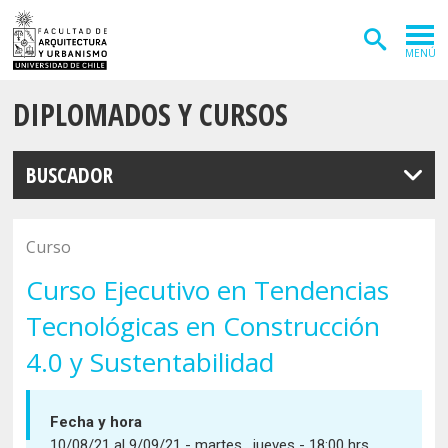
MENÚ
DIPLOMADOS Y CURSOS
ADMISIÓN
CARRERAS
BUSCADOR
POSTGRADOS
INVESTIGACIÓN
Curso
EXTENSIÓN
Curso Ejecutivo en Tendencias
Tecnológicas en Construcción
DEPARTAMENTOS
4.0 y Sustentabilidad
Arquitectura
INSTITUTOS
Diseño
Vivienda
FACULTAD
Fecha y hora
Geografía
10/08/21 al 9/09/21 - martes , jueves - 18:00 hrs.