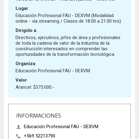
Historia y Patrimonio
Estudiantes
Funcionarios
Lugar
Urbanismo
Académicos
Egresados
Educación Profesional FAU - DEXVM (Modalidad
online - vía streaming / Clases de 18:00 a 21:00 hrs)
Dirigido a
Directivos, ejecutivos, jefes de área y profesionales
de toda la cadena de valor de la industria de la
construcción interesados en comprender las
oportunidades de la transformación tecnológica.
Organiza
Educación Profesional FAU - DEXVM
Valor
Arancel: $375.000.-
INFORMACIONES
Educación Profesional FAU - DEXVM
+569 52213790