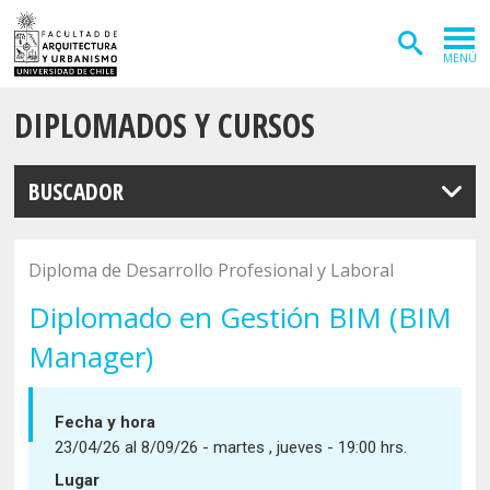
MENÚ
DIPLOMADOS Y CURSOS
ADMISIÓN
CARRERAS
BUSCADOR
POSTGRADOS
INVESTIGACIÓN
Diploma de Desarrollo Profesional y Laboral
EXTENSIÓN
Diplomado en Gestión BIM (BIM
Manager)
DEPARTAMENTOS
Arquitectura
INSTITUTOS
Fecha y hora
Diseño
Vivienda
23/04/26 al 8/09/26 - martes , jueves - 19:00 hrs.
FACULTAD
Lugar
Geografía