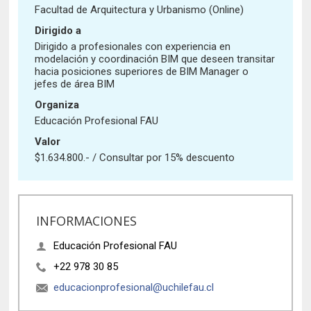
Historia y Patrimonio
Estudiantes
Funcionarios
Facultad de Arquitectura y Urbanismo (Online)
Urbanismo
Dirigido a
Académicos
Egresados
Dirigido a profesionales con experiencia en
modelación y coordinación BIM que deseen transitar
hacia posiciones superiores de BIM Manager o
jefes de área BIM
Organiza
Educación Profesional FAU
Valor
$1.634.800.- / Consultar por 15% descuento
INFORMACIONES
Educación Profesional FAU
+22 978 30 85
educacionprofesional@uchilefau.cl