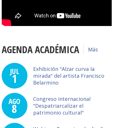
AGENDA ACADÉMICA
Más
Exhibición "Alzar curva la
JUL
1
mirada" del artista Francisco
Belarmino
Congreso internacional
AGO
8
"Despatriarcalizar el
patrimonio cultural"