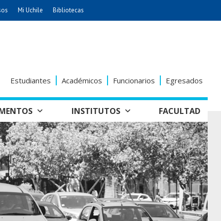
sos
Mi Uchile
Bibliotecas
nismo
Artes
Cs. Agronómicas
ticas
Cs. Forestales y Conservación
éuticas
Cs. Sociales
Estudiantes
Académicos
Funcionarios
Egresados
uarias
Comunicación e Imagen
Economía y Negocios
AMENTOS
INSTITUTOS
FACULTAD
dades
Gobierno
tectura
Vivienda
Odontología
seño
Historia y
Educación
Estudios Internacionales
Patrimonio
grafía
ía de
Bachillerato
Hospital Clínico
anismo