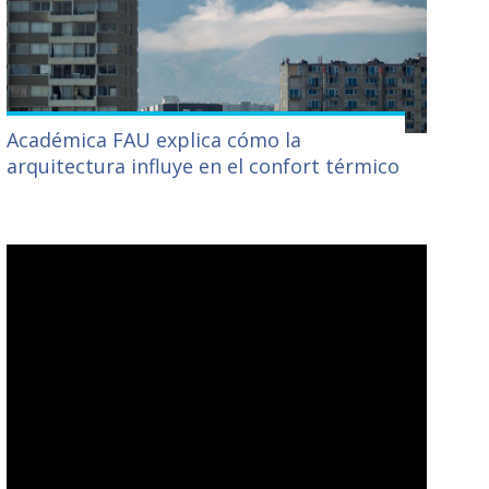
Académica FAU explica cómo la
arquitectura influye en el confort térmico