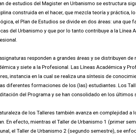
lan de estudios del Magister en Urbanismo se estructura si
iplina construida en el hacer, que mezcla teoría y práctica, l
lógica, el Plan de Estudios se divide en dos áreas: una que fa
icas del Urbanismo y que por lo tanto contribuye a la Línea 
esional.
asignaturas responden a grandes áreas y se distribuyen de 
émica y siete a la Profesional. Las Líneas Académica y Prof
eres, instancia en la cual se realiza una síntesis de conoci
las diferentes formaciones de los (las) estudiantes. Los Tall
ditación del Programa y se han consolidado en los últimos 
aturaleza de los Talleres también avanza en complejidad a l
an. En efecto, mientras el Taller de Urbanismo 1 (primer seme
nal, el Taller de Urbanismo 2 (segundo semestre), se enfoca