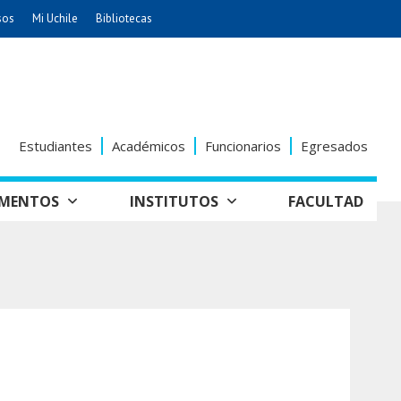
sos
Mi Uchile
Bibliotecas
nismo
Artes
Cs. Agronómicas
ticas
Cs. Forestales y Conservación
éuticas
Cs. Sociales
Estudiantes
Académicos
Funcionarios
Egresados
uarias
Comunicación e Imagen
Economía y Negocios
AMENTOS
INSTITUTOS
FACULTAD
dades
Gobierno
tectura
Vivienda
Odontología
seño
Historia y
Educación
Estudios Internacionales
Patrimonio
grafía
ía de
Bachillerato
Hospital Clínico
anismo