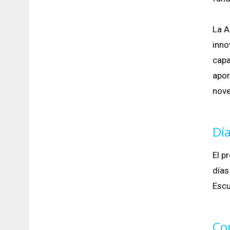
La A
inno
capa
apor
nove
Día
El p
días
Escu
Co