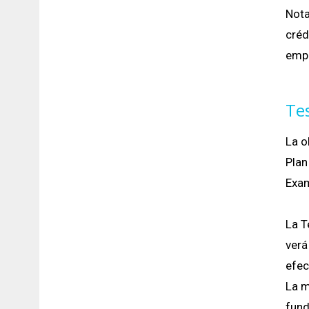
Nota
créd
empl
Te
La o
Plan
Exam
La T
verá
efec
La m
fund