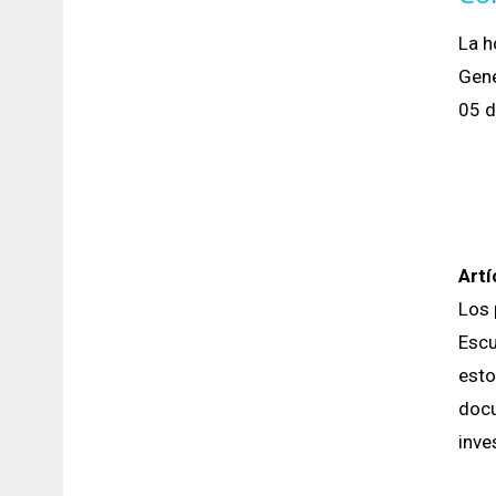
La h
Gene
05 d
Artí
Los 
Escu
esto
docu
inve