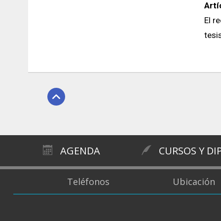
Artí
El r
tesi
AGENDA
CURSOS Y D
Teléfonos
Ubicación