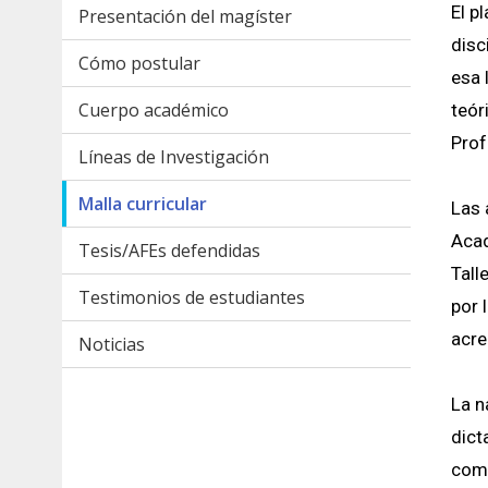
El p
Presentación del magíster
disc
Cómo postular
esa 
Cuerpo académico
teór
Prof
Líneas de Investigación
Malla curricular
Las 
Acad
Tesis/AFEs defendidas
Tall
Testimonios de estudiantes
por 
acre
Noticias
La n
dict
comu