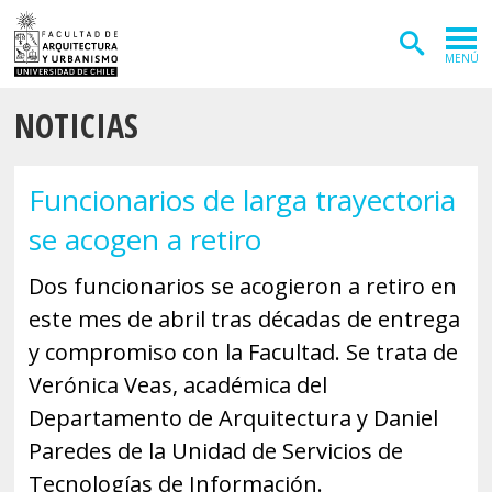
MENÚ
NOTICIAS
ADMISIÓN
CARRERAS
Funcionarios de larga trayectoria
POSTGRADOS
se acogen a retiro
INVESTIGACIÓN
Dos funcionarios se acogieron a retiro en
EXTENSIÓN
este mes de abril tras décadas de entrega
y compromiso con la Facultad. Se trata de
DEPARTAMENTOS
Verónica Veas, académica del
Arquitectura
INSTITUTOS
Departamento de Arquitectura y Daniel
Diseño
Paredes de la Unidad de Servicios de
Vivienda
FACULTAD
Tecnologías de Información.
Geografía