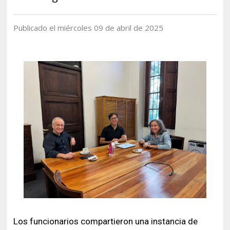
Historia y Patrimonio
Estudiantes
Funcionarios
Urbanismo
Académicos
Egresados
Publicado el miércoles 09 de abril de 2025
Los funcionarios compartieron una instancia de