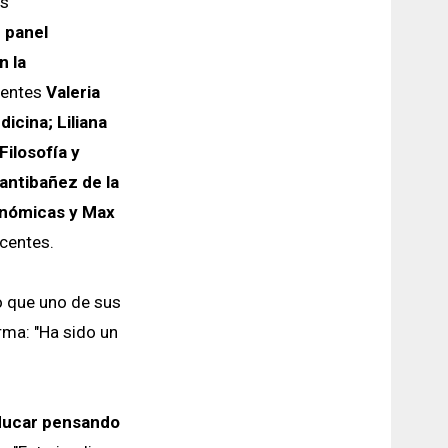
es
l
panel
n la
centes
Valeria
icina; Liliana
Filosofía y
ntibañez de la
onómicas y Max
centes.
 que uno de sus
rma: "Ha sido un
educar pensando