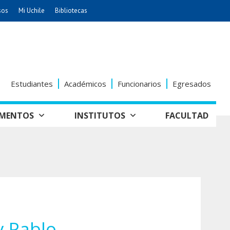
sos
Mi Uchile
Bibliotecas
nismo
Artes
Cs. Agronómicas
ticas
Cs. Forestales y Conservación
éuticas
Cs. Sociales
Estudiantes
Académicos
Funcionarios
Egresados
uarias
Comunicación e Imagen
Economía y Negocios
AMENTOS
INSTITUTOS
FACULTAD
dades
Gobierno
tectura
Vivienda
Odontología
seño
Historia y
Educación
Estudios Internacionales
Patrimonio
grafía
ía de
Bachillerato
Hospital Clínico
anismo
y Pablo