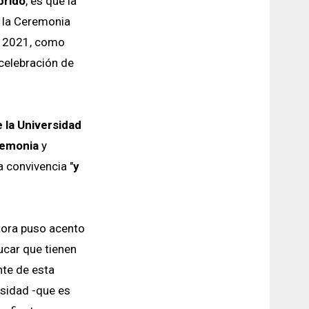
brido
, es que la
ó la Ceremonia
o 2021, como
 celebración de
 la Universidad
remonia
y
a convivencia "
y
ctora puso acento
ucar que tienen
nte de esta
rsidad -que es