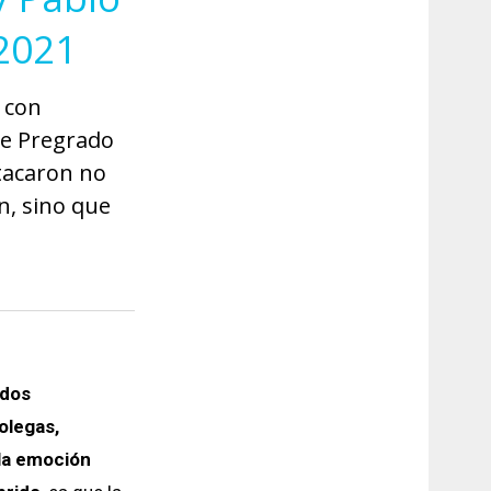
 2021
 con
de Pregrado
stacaron no
n, sino que
udos
olegas,
la emoción