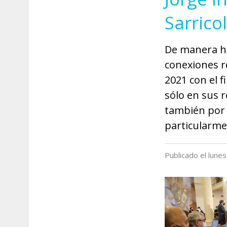
Sarrico
De manera hi
conexiones r
2021 con el 
sólo en sus r
también por 
particularme
Publicado el lun