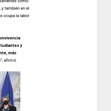
safiantes como
 y también en el
e ocupa la labor
onvivencia
studiantes y
nte, más
e
", afirmó.