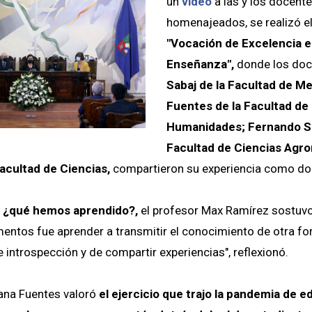
un
video
a las y los docent
homenajeados, se realizó e
"Vocación de Excelencia e
Enseñanza",
donde los do
Sabaj de la Facultad de Med
Fuentes de la Facultad de 
Humanidades; Fernando Sa
Facultad de Ciencias Agr
acultad de Ciencias,
compartieron su experiencia como do
a
¿qué hemos aprendido?,
el profesor Max Ramírez sostuvo
entos fue aprender a transmitir el conocimiento de otra fo
 introspección y de compartir experiencias", reflexionó.
liana Fuentes valoró
el ejercicio que trajo la pandemia de 