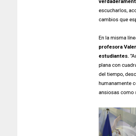
verdaderamente
escucharlos, aco
cambios que esp
En la misma líne
profesora Valer
estudiantes.
"A
plana con cuadra
del tiempo, des
humanamente con 
ansiosas como s