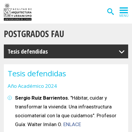
MENÚ
POSTGRADOS FAU
ADMISIÓN
CARRERAS
Tesis defendidas
POSTGRADOS
INVESTIGACIÓN
Tesis defendidas
EXTENSIÓN
Año Académico 2024
DEPARTAMENTOS
Sergio Ruiz Barrientos.
"Hábitar, cuidar y
transformar la vivienda: Una infraestructura
Arquitectura
INSTITUTOS
sociomaterial con la que cuidamos". Profesor
Diseño
Vivienda
FACULTAD
Guía: Walter Imilan O.
ENLACE
Geografía