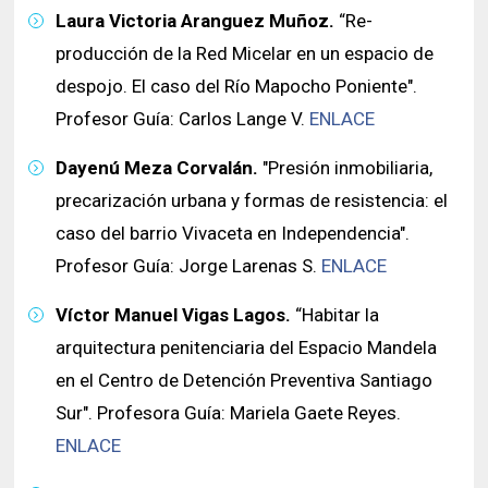
Historia y Patrimonio
Estudiantes
Funcionarios
Laura Victoria Aranguez Muñoz.
“Re-
Urbanismo
producción de la Red Micelar en un espacio de
Académicos
Egresados
despojo. El caso del Río Mapocho Poniente".
Profesor Guía: Carlos Lange V.
ENLACE
Dayenú Meza Corvalán.
"Presión inmobiliaria,
precarización urbana y formas de resistencia: el
caso del barrio Vivaceta en Independencia".
Profesor Guía: Jorge Larenas S.
ENLACE
Víctor Manuel Vigas Lagos.
“Habitar la
arquitectura penitenciaria del Espacio Mandela
en el Centro de Detención Preventiva Santiago
Sur". Profesora Guía: Mariela Gaete Reyes.
ENLACE