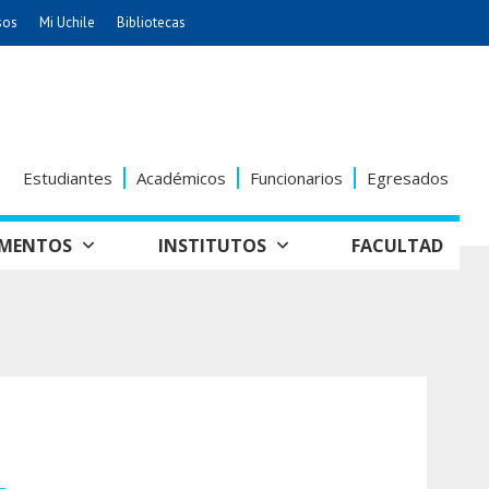
sos
Mi Uchile
Bibliotecas
nismo
Artes
Cs. Agronómicas
ticas
Cs. Forestales y Conservación
éuticas
Cs. Sociales
Estudiantes
Académicos
Funcionarios
Egresados
uarias
Comunicación e Imagen
Economía y Negocios
AMENTOS
INSTITUTOS
FACULTAD
dades
Gobierno
tectura
Vivienda
Odontología
seño
Historia y
Educación
Estudios Internacionales
Patrimonio
grafía
ía de
Bachillerato
Hospital Clínico
anismo