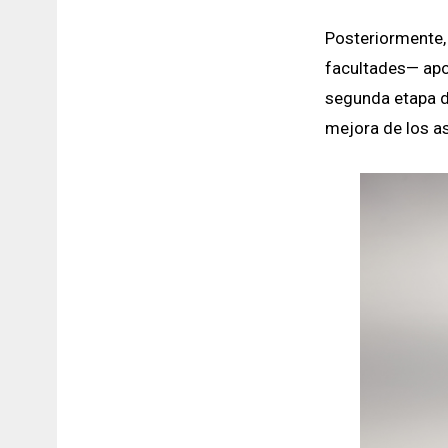
Posteriormente, 
facultades— apo
segunda etapa d
mejora de los a