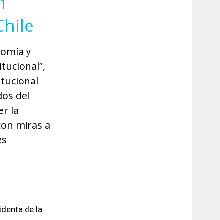
n
Chile
nomía y
tucional”,
itucional
dos del
r la
 con miras a
es
identa de la