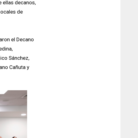
e ellas decanos,
Locales de
paron el Decano
edina,
Vico Sánchez,
rano Cañuta y