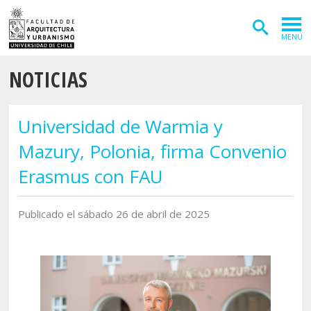
MENÚ
NOTICIAS
ADMISIÓN
CARRERAS
Universidad de Warmia y
POSTGRADOS
Mazury, Polonia, firma Convenio
INVESTIGACIÓN
Erasmus con FAU
EXTENSIÓN
Publicado el sábado 26 de abril de 2025
DEPARTAMENTOS
Arquitectura
INSTITUTOS
Diseño
Vivienda
FACULTAD
Geografía