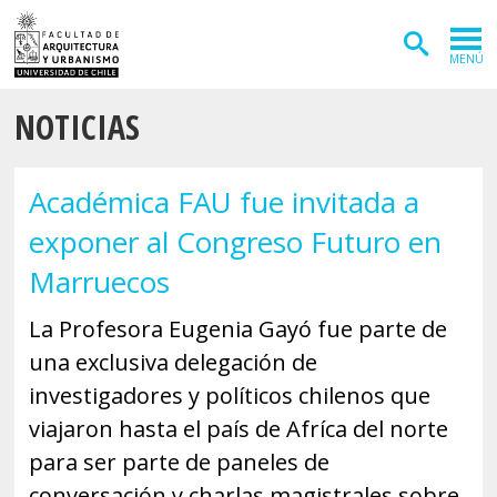
MENÚ
NOTICIAS
ADMISIÓN
CARRERAS
Académica FAU fue invitada a
POSTGRADOS
exponer al Congreso Futuro en
INVESTIGACIÓN
Marruecos
EXTENSIÓN
La Profesora Eugenia Gayó fue parte de
una exclusiva delegación de
DEPARTAMENTOS
investigadores y políticos chilenos que
Arquitectura
INSTITUTOS
viajaron hasta el país de Afríca del norte
Diseño
Vivienda
FACULTAD
para ser parte de paneles de
conversación y charlas magistrales sobre
Geografía