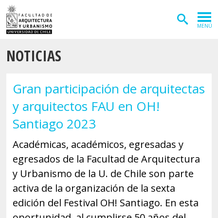
MENÚ
NOTICIAS
ADMISIÓN
CARRERAS
Gran participación de arquitectas
POSTGRADOS
y arquitectos FAU en OH!
INVESTIGACIÓN
Santiago 2023
EXTENSIÓN
Académicas, académicos, egresadas y
egresados de la Facultad de Arquitectura
DEPARTAMENTOS
y Urbanismo de la U. de Chile son parte
Arquitectura
INSTITUTOS
activa de la organización de la sexta
Diseño
Vivienda
FACULTAD
edición del Festival OH! Santiago. En esta
oportunidad, al cumplirse 50 años del
Geografía