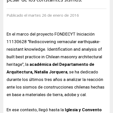
Historia y Patrimonio
Estudiantes
Funcionarios
Urbanismo
Académicos
Egresados
Publicado el martes 26 de enero de 2016
En el marco del proyecto FONDECYT Iniciación
11130628 "Rediscovering vernacular earthquake-
resistant knowledge. Identification and analysis of
built best practice in Chilean masonry architectural
heritage", la
académica del Departamento de
Arquitectura, Natalia Jorquera
, se ha dedicado
durante los últimos tres años a analizar la reacción
ante los sismos de construcciones chilenas hechas
en base a materiales de tierra, adobe y cal.
En ese contexto, llegó hasta la
Iglesia y Convento