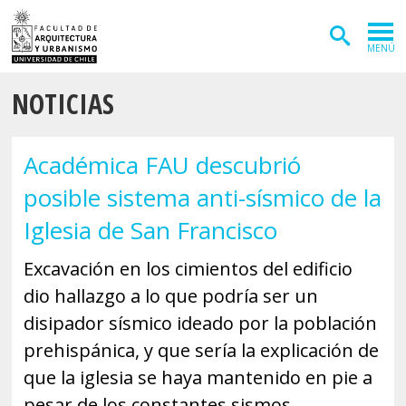
MENÚ
NOTICIAS
ADMISIÓN
CARRERAS
Académica FAU descubrió
POSTGRADOS
posible sistema anti-sísmico de la
INVESTIGACIÓN
Iglesia de San Francisco
EXTENSIÓN
Excavación en los cimientos del edificio
dio hallazgo a lo que podría ser un
DEPARTAMENTOS
disipador sísmico ideado por la población
Arquitectura
INSTITUTOS
prehispánica, y que sería la explicación de
Diseño
Vivienda
FACULTAD
que la iglesia se haya mantenido en pie a
pesar de los constantes sismos.
Geografía