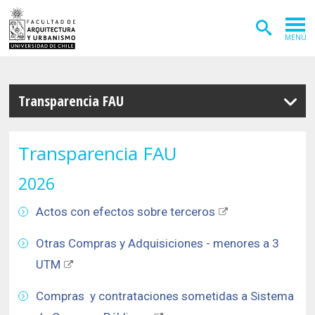
MENÚ
ADMISIÓN
Transparencia FAU
CARRERAS
POSTGRADOS
Transparencia FAU
INVESTIGACIÓN
2026
EXTENSIÓN
Actos con efectos sobre terceros
DEPARTAMENTOS
Otras Compras y Adquisiciones - menores a 3
Arquitectura
INSTITUTOS
UTM
Diseño
Vivienda
FACULTAD
Compras y contrataciones sometidas a Sistema
Geografía