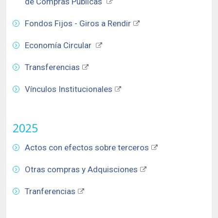
Historia y Patrimonio
de Compras Públicas
Estudiantes
Funcionarios
Urbanismo
Fondos Fijos - Giros a Rendir
Académicos
Egresados
Economía Circular
Transferencias
Vínculos Institucionales
2025
Actos con efectos sobre terceros
Otras compras y Adquisciones
Tranferencias