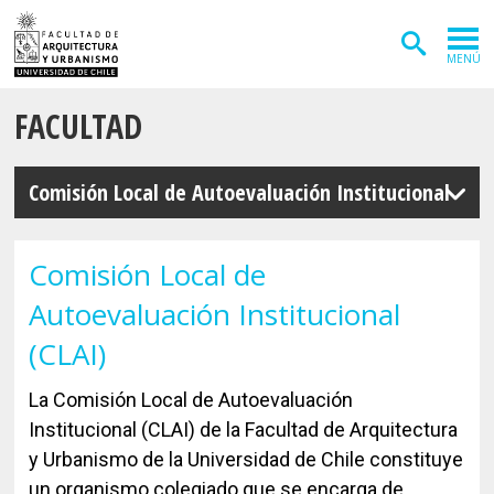
MENÚ
FACULTAD
ADMISIÓN
CARRERAS
Comisión Local de Autoevaluación Institucional
POSTGRADOS
INVESTIGACIÓN
Comisión Local de
Autoevaluación Institucional
EXTENSIÓN
(CLAI)
DEPARTAMENTOS
La Comisión Local de Autoevaluación
Arquitectura
INSTITUTOS
Institucional (CLAI) de la Facultad de Arquitectura
Diseño
Vivienda
FACULTAD
y Urbanismo de la Universidad de Chile constituye
un organismo colegiado que se encarga de
Geografía