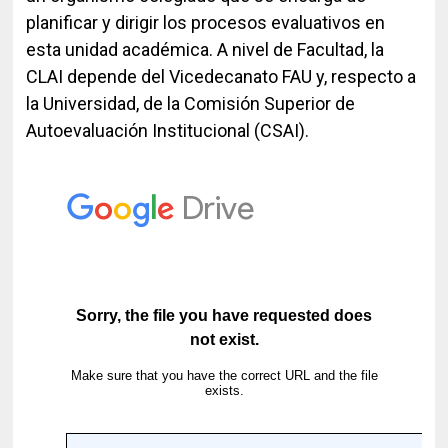
Historia y Patrimonio
Estudiantes
Funcionarios
planificar y dirigir los procesos evaluativos en
Urbanismo
esta unidad académica. A nivel de Facultad, la
Académicos
Egresados
CLAI depende del Vicedecanato FAU y, respecto a
la Universidad, de la Comisión Superior de
Autoevaluación Institucional (CSAI).