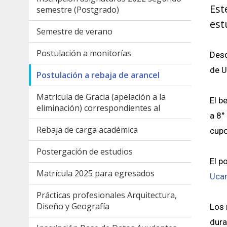
Est
semestre (Postgrado)
est
Semestre de verano
Postulación a monitorías
Desd
de U
Postulación a rebaja de arancel
Matrícula de Gracia (apelación a la
El b
eliminación) correspondientes al
a 8°
Rebaja de carga académica
cupo
Postergación de estudios
El p
Matrícula 2025 para egresados
Uca
Prácticas profesionales Arquitectura,
Diseño y Geografía
Los 
dura