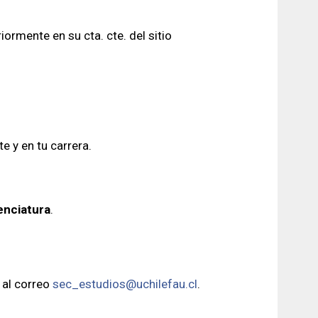
iormente en su cta. cte. del sitio
 y en tu carrera.
cenciatura
.
 al correo
sec_estudios@uchilefau.cl
.