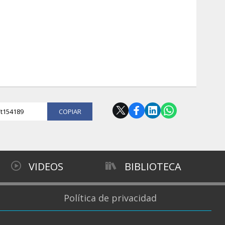
l/t154189
COPIAR
VIDEOS
BIBLIOTECA
Política de privacidad