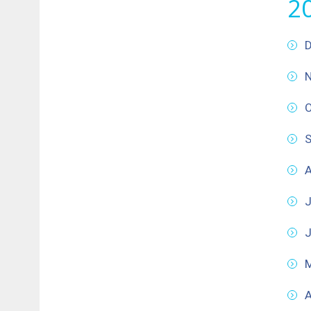
2
D
N
O
S
A
J
J
A