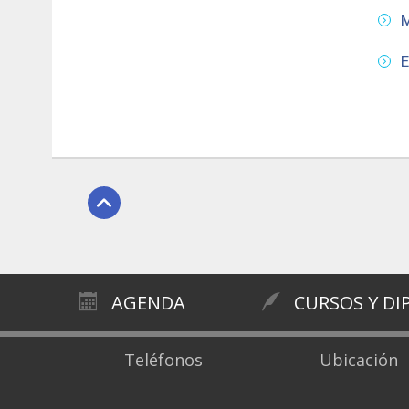
M
E
AGENDA
CURSOS Y D
Teléfonos
Ubicación