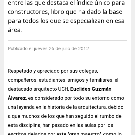
Historia y Patrimonio
entre las que destaca el índice único para
Estudiantes
Funcionarios
constructores, libro que ha dado la base
Urbanismo
Académicos
Egresados
para todos los que se especializan en esa
área.
Publicado el jueves 26 de julio de 2012
Respetado y apreciado por sus colegas,
compañeros, estudiantes, amigos y familiares, el
destacado arquitecto UCH,
Euclides Guzmán
Álvarez
, es considerado por todo su entorno como
una leyenda en la historia de la arquitectura, debido
a que muchos de los que han seguido el rumbo de
esta disciplina, han pasado en las aulas por los
escritos dejados por este "gran maestro", como lo