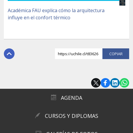
Académica FAU explica cómo la arquitectura
influye en el confort térmico
https://uchile.cl/t83626
COPI
AGENDA
CURSOS Y DIPLOMAS