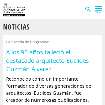
MENÚ
NOTICIAS
ADMISIÓN
CARRERAS
La partida de un grande:
POSTGRADOS
A los 95 años falleció el
INVESTIGACIÓN
destacado arquitecto Euclides
EXTENSIÓN
Guzmán Álvarez
DEPARTAMENTOS
Reconocido como un importante
formador de diversas generaciones de
Arquitectura
INSTITUTOS
arquitectos, Euclides Guzmán, fue
Diseño
Vivienda
FACULTAD
creador de numerosas publicaciones,
Geografía