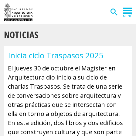
MENÚ
NOTICIAS
ADMISIÓN
CARRERAS
Inicia ciclo Traspasos 2025
POSTGRADOS
El jueves 30 de octubre el Magíster en
INVESTIGACIÓN
Arquitectura dio inicio a su ciclo de
EXTENSIÓN
charlas Traspasos. Se trata de una serie
de conversaciones sobre arquitectura y
DEPARTAMENTOS
otras prácticas que se intersectan con
Arquitectura
INSTITUTOS
ella en torno a objetos de arquitectura.
En esta edición, dos libros y dos edificios
Diseño
Vivienda
FACULTAD
que construyen cultura y que son parte
Geografía