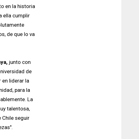
 en la historia
a ella cumplir
solutamente
, de que lo va
ya,
junto con
Universidad de
en liderar la
idad, para la
nsablemente. La
uy talentosa,
 Chile seguir
ezas".