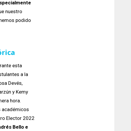
especialmente
ue nuestro
e hemos podido
órica
rante esta
tulantes a la
osa Devés,
arzún y Kemy
era hora.
los académicos
tro Elector 2022
ndrés Bello e