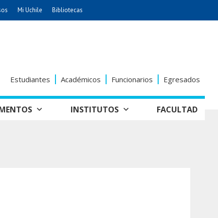
sos
Mi Uchile
Bibliotecas
nismo
Artes
Cs. Agronómicas
ticas
Cs. Forestales y Conservación
éuticas
Cs. Sociales
Estudiantes
Académicos
Funcionarios
Egresados
uarias
Comunicación e Imagen
Economía y Negocios
AMENTOS
INSTITUTOS
FACULTAD
dades
Gobierno
tectura
Vivienda
Odontología
seño
Historia y
Educación
Estudios Internacionales
Patrimonio
grafía
ía de
Bachillerato
Hospital Clínico
anismo
a