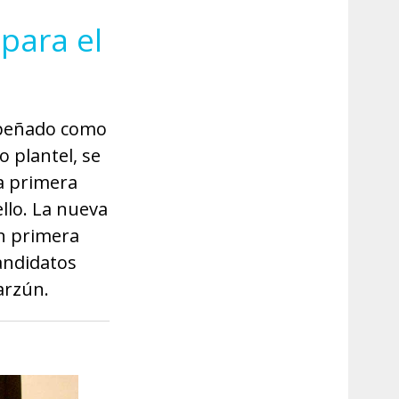
 para el
mpeñado como
 plantel, se
la primera
llo. La nueva
en primera
candidatos
arzún.