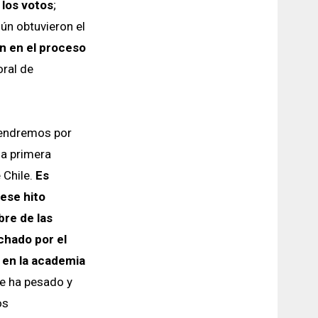
 los votos
;
ún obtuvieron el
n en el proceso
oral de
 tendremos por
na primera
 Chile.
Es
ese hito
bre de las
chado por el
 en la academia
e ha pesado y
os