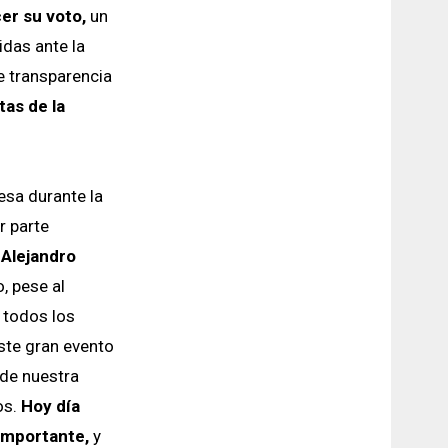
er su voto,
un
das ante la
e transparencia
as de la
sa durante la
r parte
 Alejandro
, pese al
 todos los
ste gran evento
 de nuestra
os.
Hoy día
 importante,
y