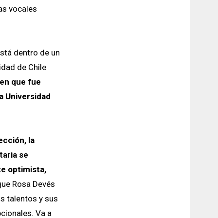
as vocales
está dentro de un
idad de Chile
ien que fue
ta Universidad
ección, la
taria se
 optimista,
que Rosa Devés
us talentos y sus
cionales. Va a