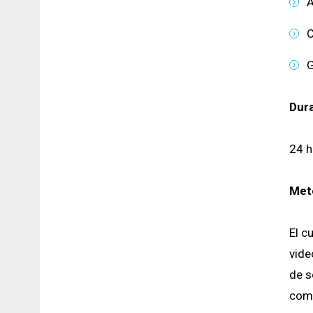
A
C
G
Dura
24 h
Met
El c
vide
de s
comp