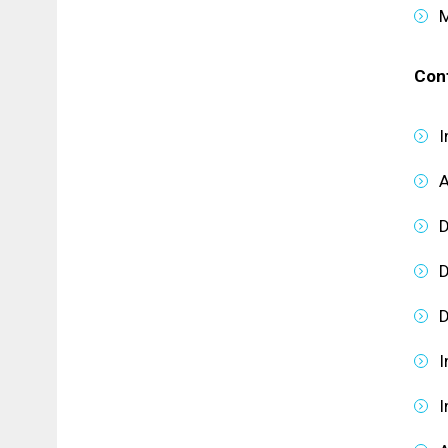
M
Con
I
A
D
D
D
I
I