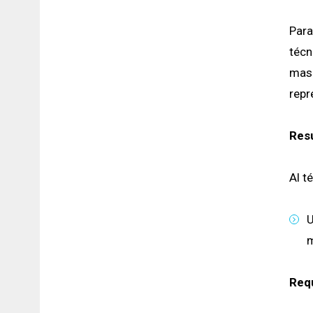
Para
técn
masi
repr
Resu
Al t
U
m
Requ