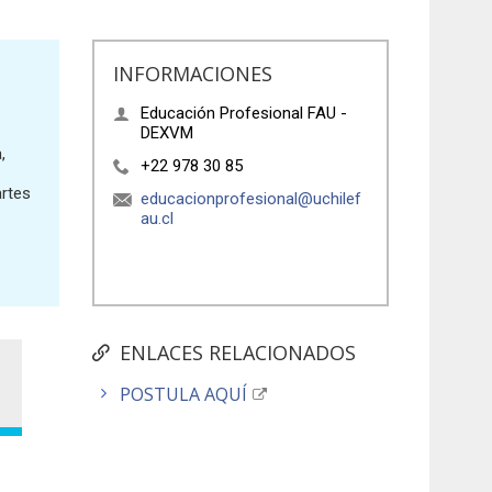
INFORMACIONES
Educación Profesional FAU -
DEXVM
,
+22 978 30 85
artes
educacionprofesional@uchilef
au.cl
ENLACES RELACIONADOS
POSTULA AQUÍ