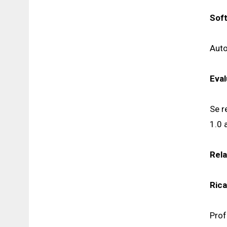
Soft
Aut
Eval
Se r
1.0 
Rela
Ric
Prof