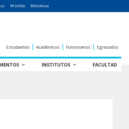
sos
Mi Uchile
Bibliotecas
nismo
Artes
Cs. Agronómicas
ticas
Cs. Forestales y Conservación
éuticas
Cs. Sociales
Estudiantes
Académicos
Funcionarios
Egresados
uarias
Comunicación e Imagen
Economía y Negocios
AMENTOS
INSTITUTOS
FACULTAD
dades
Gobierno
tectura
Vivienda
Odontología
seño
Historia y
Educación
Estudios Internacionales
Patrimonio
grafía
ía de
Bachillerato
Hospital Clínico
anismo