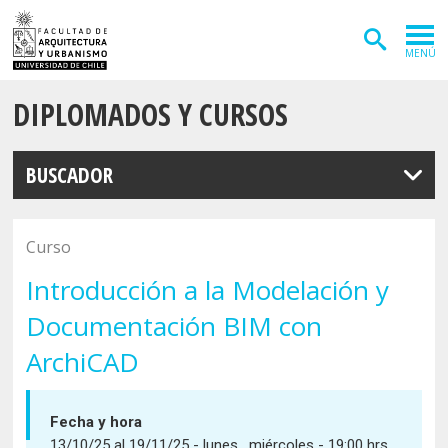
MENÚ
DIPLOMADOS Y CURSOS
ADMISIÓN
CARRERAS
BUSCADOR
POSTGRADOS
INVESTIGACIÓN
Curso
EXTENSIÓN
Introducción a la Modelación y
Documentación BIM con
DEPARTAMENTOS
ArchiCAD
Arquitectura
INSTITUTOS
Diseño
Vivienda
FACULTAD
Fecha y hora
Geografía
13/10/25 al 19/11/25 - lunes , miércoles - 19:00 hrs.