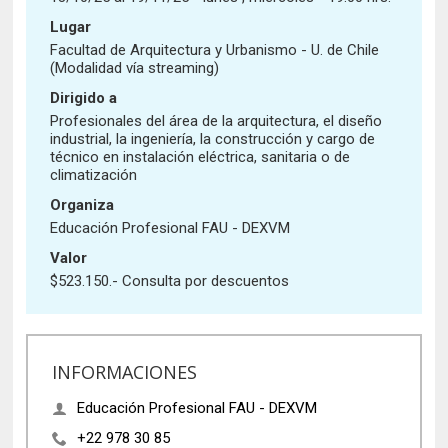
Historia y Patrimonio
Estudiantes
Funcionarios
Lugar
Urbanismo
Académicos
Egresados
Facultad de Arquitectura y Urbanismo - U. de Chile
(Modalidad vía streaming)
Dirigido a
Profesionales del área de la arquitectura, el diseño
industrial, la ingeniería, la construcción y cargo de
técnico en instalación eléctrica, sanitaria o de
climatización
Organiza
Educación Profesional FAU - DEXVM
Valor
$523.150.- Consulta por descuentos
INFORMACIONES
Educación Profesional FAU - DEXVM
+22 978 30 85