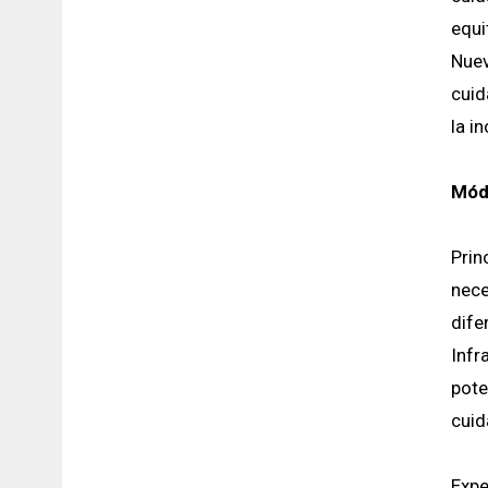
equi
Nuev
cuid
la i
Módu
Prin
nece
dife
Infr
pote
cuid
Expe