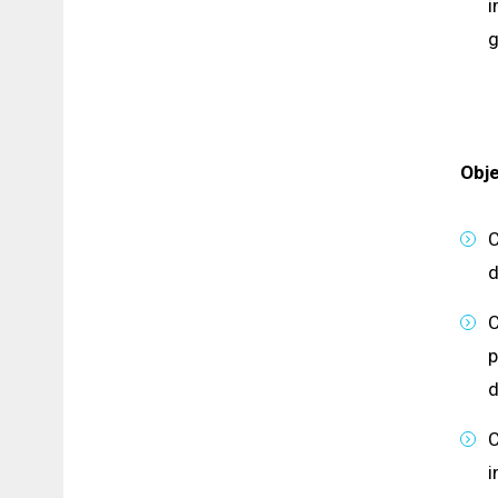
i
g
Obje
C
d
C
p
d
C
i