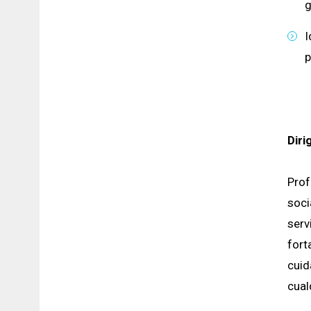
g
I
p
Diri
Prof
soci
serv
fort
cuid
cual