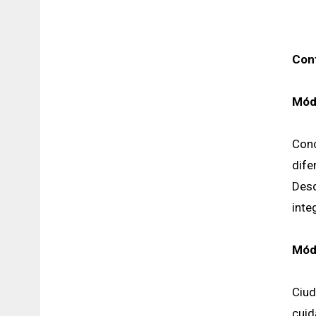
Con
Módu
Conc
dife
Desd
inte
Módu
Ciud
cuid