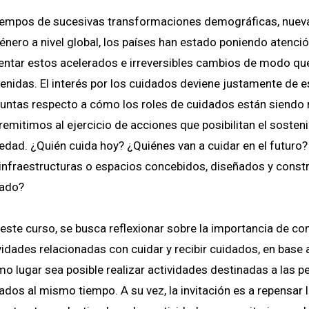
iempos de sucesivas transformaciones demográficas, nuevas
énero a nivel global, los países han estado poniendo atenci
entar estos acelerados e irreversibles cambios de modo qu
enidas. El interés por los cuidados deviene justamente de
untas respecto a cómo los roles de cuidados están siendo r
remitimos al ejercicio de acciones que posibilitan el sosteni
edad. ¿Quién cuida hoy? ¿Quiénes van a cuidar en el futuro
infraestructuras o espacios concebidos, diseñados y constru
dado?
este curso, se busca reflexionar sobre la importancia de co
vidades relacionadas con cuidar y recibir cuidados, en base a
o lugar sea posible realizar actividades destinadas a las p
ados al mismo tiempo. A su vez, la invitación es a repensar