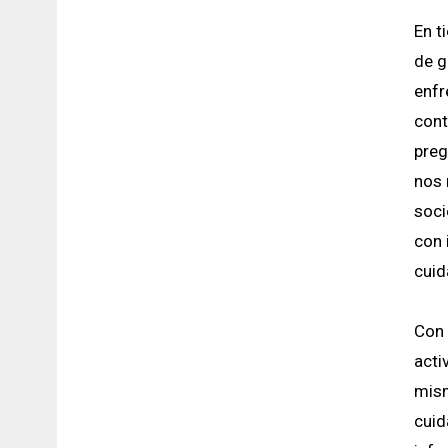
En t
de g
enfr
cont
preg
nos 
soci
con 
cui
Con 
acti
mism
cuid