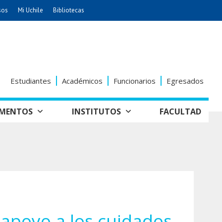
sos
Mi Uchile
Bibliotecas
nismo
Artes
Cs. Agronómicas
ticas
Cs. Forestales y Conservación
éuticas
Cs. Sociales
Estudiantes
Académicos
Funcionarios
Egresados
uarias
Comunicación e Imagen
Economía y Negocios
AMENTOS
INSTITUTOS
FACULTAD
dades
Gobierno
tectura
Vivienda
Odontología
seño
Historia y
Educación
Estudios Internacionales
Patrimonio
grafía
ía de
Bachillerato
Hospital Clínico
anismo
 apoyo a los cuidados