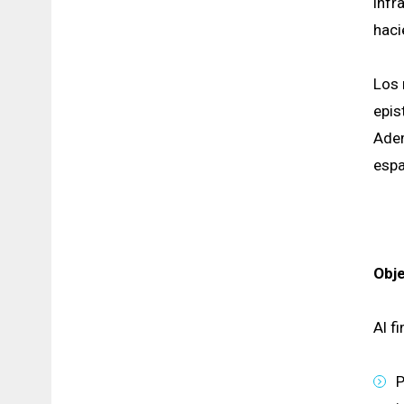
infr
haci
Los 
epis
Adem
espa
Obje
Al f
P