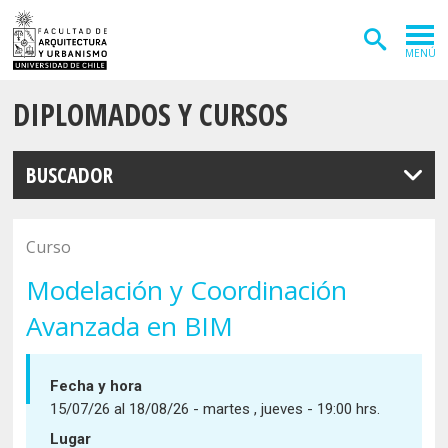
MENÚ
DIPLOMADOS Y CURSOS
ADMISIÓN
CARRERAS
BUSCADOR
POSTGRADOS
INVESTIGACIÓN
Curso
EXTENSIÓN
Modelación y Coordinación
Avanzada en BIM
DEPARTAMENTOS
Arquitectura
INSTITUTOS
Fecha y hora
Diseño
Vivienda
15/07/26 al 18/08/26 - martes , jueves - 19:00 hrs.
FACULTAD
Lugar
Geografía