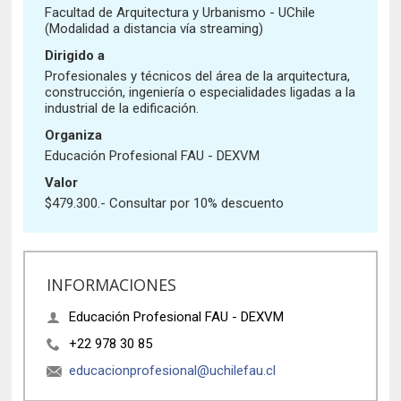
Historia y Patrimonio
Estudiantes
Funcionarios
Facultad de Arquitectura y Urbanismo - UChile
(Modalidad a distancia vía streaming)
Urbanismo
Académicos
Egresados
Dirigido a
Profesionales y técnicos del área de la arquitectura,
construcción, ingeniería o especialidades ligadas a la
industrial de la edificación.
Organiza
Educación Profesional FAU - DEXVM
Valor
$479.300.- Consultar por 10% descuento
INFORMACIONES
Educación Profesional FAU - DEXVM
+22 978 30 85
educacionprofesional@uchilefau.cl