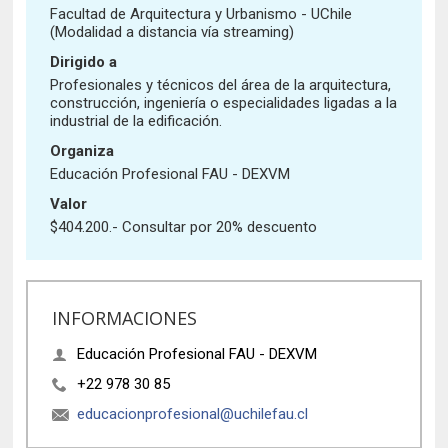
Historia y Patrimonio
Estudiantes
Funcionarios
Facultad de Arquitectura y Urbanismo - UChile
(Modalidad a distancia vía streaming)
Urbanismo
Académicos
Egresados
Dirigido a
Profesionales y técnicos del área de la arquitectura,
construcción, ingeniería o especialidades ligadas a la
industrial de la edificación.
Organiza
Educación Profesional FAU - DEXVM
Valor
$404.200.- Consultar por 20% descuento
INFORMACIONES
Educación Profesional FAU - DEXVM
+22 978 30 85
educacionprofesional@uchilefau.cl