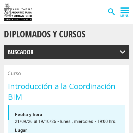
MENÚ
DIPLOMADOS Y CURSOS
ADMISIÓN
CARRERAS
BUSCADOR
POSTGRADOS
INVESTIGACIÓN
Curso
EXTENSIÓN
Introducción a la Coordinación
BIM
DEPARTAMENTOS
Arquitectura
INSTITUTOS
Fecha y hora
Diseño
Vivienda
21/09/26 al 19/10/26 - lunes , miércoles - 19:00 hrs.
FACULTAD
Lugar
Geografía