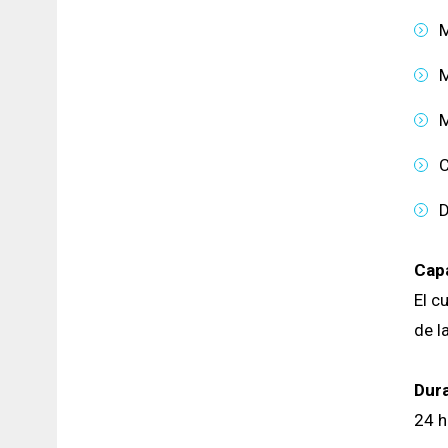
M
M
M
C
D
Cap
El c
de
Dura
24 h