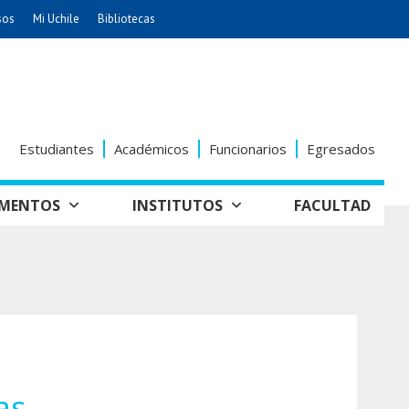
sos
Mi Uchile
Bibliotecas
nismo
Artes
Cs. Agronómicas
ticas
Cs. Forestales y Conservación
éuticas
Cs. Sociales
Estudiantes
Académicos
Funcionarios
Egresados
uarias
Comunicación e Imagen
Economía y Negocios
AMENTOS
INSTITUTOS
FACULTAD
dades
Gobierno
tectura
Vivienda
Odontología
seño
Historia y
Educación
Estudios Internacionales
Patrimonio
grafía
ía de
Bachillerato
Hospital Clínico
anismo
as