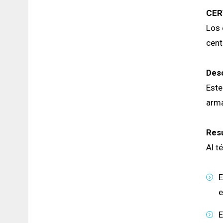
CER
Los 
cent
Des
Este
arma
Resu
Al t
E
e
E