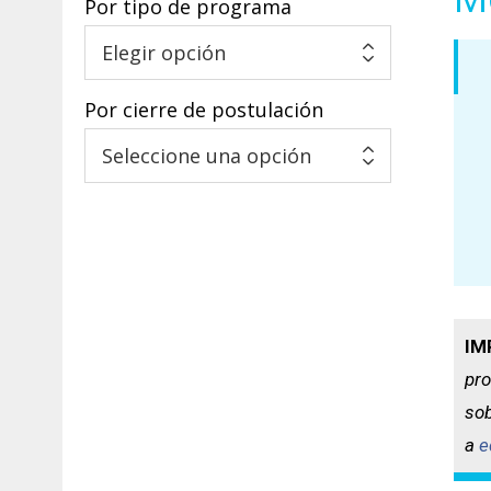
Por tipo de programa
Por cierre de postulación
IM
pro
sob
a
e