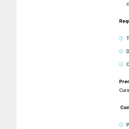
c
Requ
T
D
C
Prer
Curs
Con
P