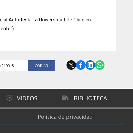
icial Autodesk. La Universidad de Chile es
enter).
l/t219915
COPIAR
VIDEOS
BIBLIOTECA
Política de privacidad