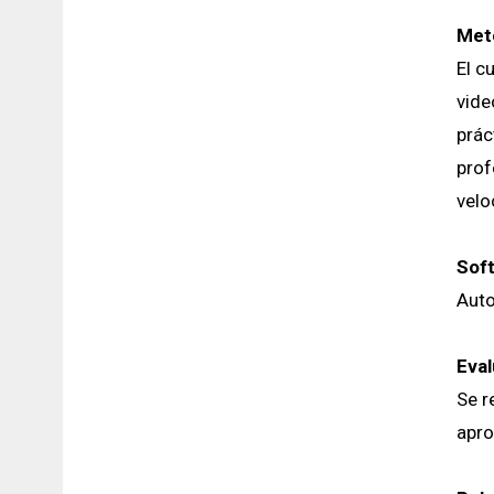
Met
El c
vide
prác
prof
velo
Soft
Auto
Eval
Se r
apro