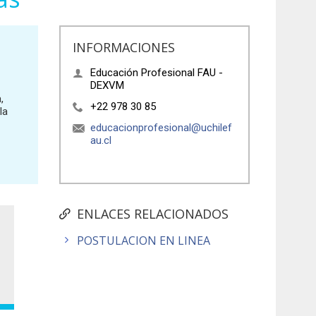
INFORMACIONES
Educación Profesional FAU -
DEXVM
,
+22 978 30 85
la
educacionprofesional@uchilef
au.cl
ENLACES RELACIONADOS
POSTULACION EN LINEA