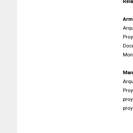
Rela
Arm
Arqu
Proy
Doce
Mont
Manu
Arqu
Proy
proy
proy