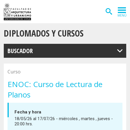
MENÚ
DIPLOMADOS Y CURSOS
ADMISIÓN
CARRERAS
BUSCADOR
POSTGRADOS
INVESTIGACIÓN
Curso
EXTENSIÓN
ENOC: Curso de Lectura de
Planos
DEPARTAMENTOS
Arquitectura
INSTITUTOS
Fecha y hora
Diseño
Vivienda
18/05/26 al 17/07/26 - miércoles , martes , jueves -
FACULTAD
20:00 hrs.
Geografía