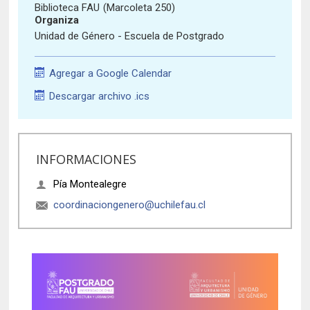
Historia y Patrimonio
Estudiantes
Funcionarios
Biblioteca FAU
(Marcoleta 250)
Organiza
Urbanismo
Académicos
Egresados
Unidad de Género - Escuela de Postgrado
Agregar a Google Calendar
Descargar archivo .ics
INFORMACIONES
Pía Montealegre
coordinaciongenero@uchilefau.cl