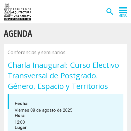
MENÚ
AGENDA
ADMISIÓN
CARRERAS
Conferencias y seminarios
POSTGRADOS
Charla Inaugural: Curso Electivo
INVESTIGACIÓN
Transversal de Postgrado.
EXTENSIÓN
Género, Espacio y Territorios
DEPARTAMENTOS
Fecha
Arquitectura
INSTITUTOS
Viernes 08 de agosto de 2025
Hora
Diseño
Vivienda
FACULTAD
12:00
Lugar
Geografía