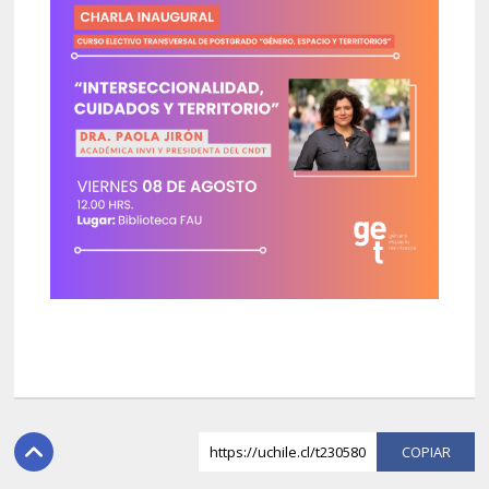
https://uchile.cl/t230580
COPI