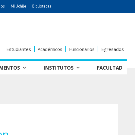
sos
Mi Uchile
Bibliotecas
nismo
Artes
Cs. Agronómicas
ticas
Cs. Forestales y Conservación
éuticas
Cs. Sociales
Estudiantes
Académicos
Funcionarios
Egresados
uarias
Comunicación e Imagen
Economía y Negocios
AMENTOS
INSTITUTOS
FACULTAD
dades
Gobierno
tectura
Vivienda
Odontología
seño
Historia y
Educación
Estudios Internacionales
Patrimonio
grafía
ía de
Bachillerato
Hospital Clínico
anismo
en