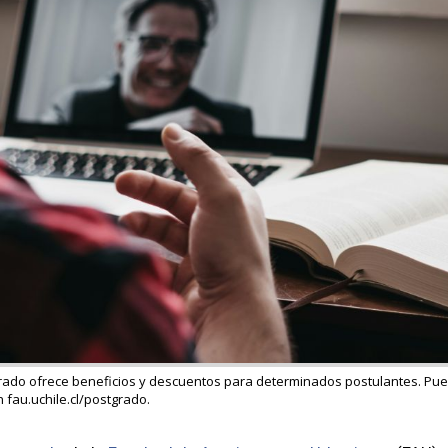
rado ofrece beneficios y descuentos para determinados postulantes. Pu
n fau.uchile.cl/postgrado.