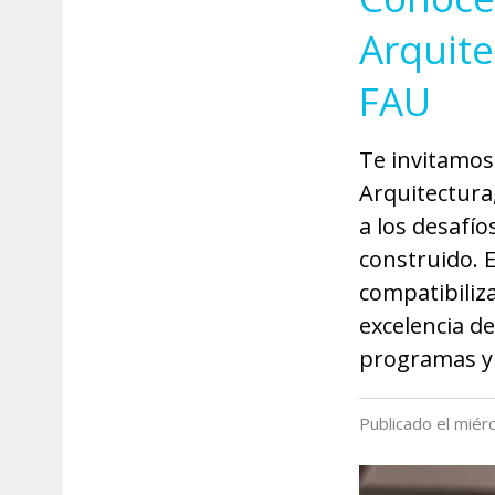
Arquite
FAU
Te invitamos
Arquitectura
a los desafío
construido. 
compatibiliz
excelencia d
programas y 
Publicado el miér