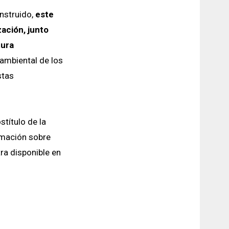
onstruido,
este
ación, junto
tura
ambiental de los
stas
título de la
rmación sobre
ra disponible en