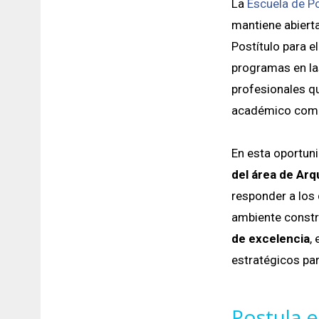
La
Escuela de P
mantiene abiert
Postítulo para e
programas en las
profesionales qu
académico como
En esta oportun
del área de Arq
responder a los
ambiente constr
de excelencia
,
estratégicos par
Postula e