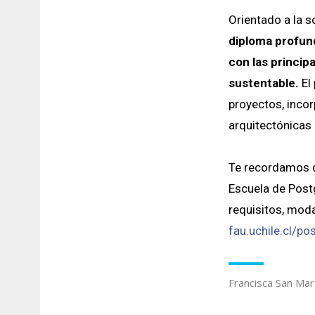
Orientado a la s
diploma profund
con las princip
sustentable.
El
proyectos, incor
arquitectónicas 
Te recordamos q
Escuela de Post
requisitos, mod
fau.uchile.cl/po
Francisca San Mar