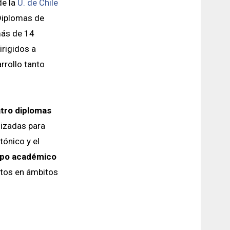
de la
U. de Chile
Diplomas de
más de 14
irigidos a
rrollo tanto
uatro diplomas
lizadas para
ónico y el
rpo académico
ntos en ámbitos