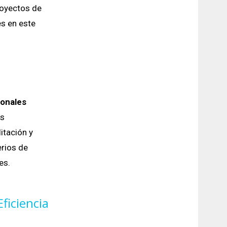
royectos de
es en este
ionales
os
itación y
erios de
es.
 Eficiencia