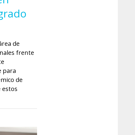
tgrado
área de
nales frente
te
e para
émico de
e estos