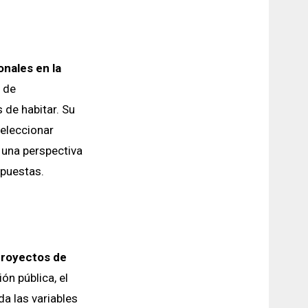
onales en la
s de
 de habitar. Su
seleccionar
 una perspectiva
opuestas.
proyectos de
ón pública, el
a las variables