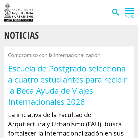
MENÚ
NOTICIAS
ADMISIÓN
CARRERAS
Compromiso con la internacionalización
POSTGRADOS
Escuela de Postgrado selecciona
INVESTIGACIÓN
a cuatro estudiantes para recibir
EXTENSIÓN
la Beca Ayuda de Viajes
Internacionales 2026
DEPARTAMENTOS
Arquitectura
INSTITUTOS
La iniciativa de la Facultad de
Arquitectura y Urbanismo (FAU), busca
Diseño
Vivienda
FACULTAD
fortalecer la internacionalización en sus
Geografía