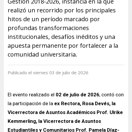
Gestión 2018-2026, instancia en la que
Historia y Patrimonio
Estudiantes
Funcionarios
realizó un recorrido por los principales
Urbanismo
Académicos
Egresados
hitos de un período marcado por
profundas transformaciones
institucionales, desafíos inéditos y una
apuesta permanente por fortalecer a la
comunidad universitaria.
Publicado el viernes 03 de julio de 2026
El evento realizado el
02 de julio de 2026
, contó con
la participación de la
ex Rectora, Rosa Devés, la
Vicerrectora de Asuntos Académicos Prof. Ulrike
Kemmerling, la Vicerrectora de Asuntos
Estudiantiles y Comunitarios Prof. Pamela Díaz-