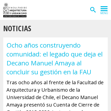
MENÚ
NOTICIAS
ADMISIÓN
CARRERAS
Ocho años construyendo
POSTGRADOS
comunidad: el legado que deja el
INVESTIGACIÓN
Decano Manuel Amaya al
EXTENSIÓN
concluir su gestión en la FAU
DEPARTAMENTOS
Tras ocho años al frente de la Facultad de
Arquitectura y Urbanismo de la
Arquitectura
INSTITUTOS
Universidad de Chile, el Decano Manuel
Diseño
Vivienda
FACULTAD
Amaya presentó su Cuenta de Cierre de
Geografía