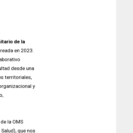
tario de la
 creada en 2023.
laborativo
cultad desde una
 territoriales,
organizacional y
o,
n de la OMS
 Salud), que nos