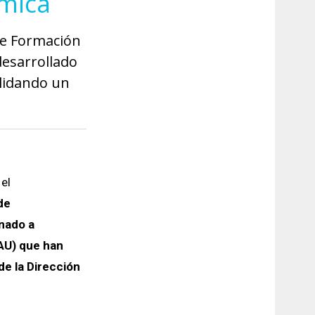
émica
de Formación
desarrollado
olidando un
el
de
nado a
AU) que han
de la Dirección