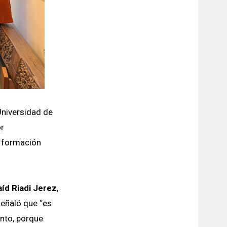
Universidad de
or
a formación
íd Riadi Jerez
,
eñaló que “es
nto, porque