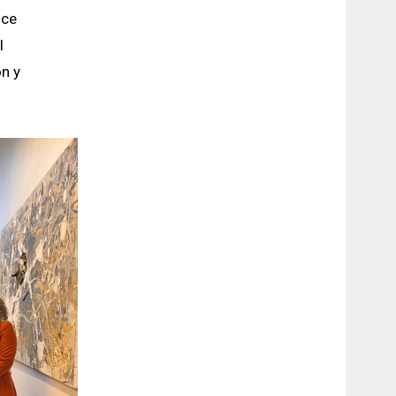
nce
l
ón y