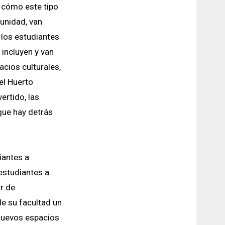
y cómo este tipo
unidad, van
 los estudiantes
incluyen y van
cios culturales,
el Huerto
ertido, las
 que hay detrás
iantes a
 estudiantes a
r de
e su facultad un
 nuevos espacios