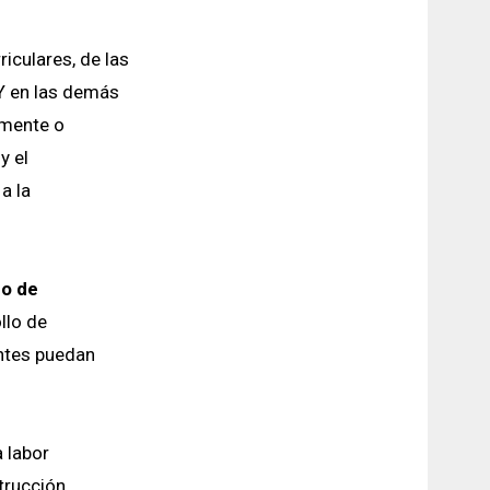
riculares, de las
 Y en las demás
amente o
y el
a la
do de
llo de
antes puedan
 labor
trucción