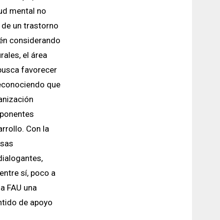
lud mental no
 de un trastorno
ién considerando
rales, el área
busca favorecer
reconociendo que
anización
mponentes
rollo. Con la
esas
dialogantes,
entre sí, poco a
la FAU una
ntido de apoyo