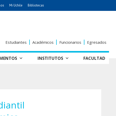
sos
Mi Uchile
Bibliotecas
nismo
Artes
Cs. Agronómicas
ticas
Cs. Forestales y Conservación
éuticas
Cs. Sociales
Estudiantes
Académicos
Funcionarios
Egresados
uarias
Comunicación e Imagen
Economía y Negocios
AMENTOS
INSTITUTOS
FACULTAD
dades
Gobierno
tectura
Vivienda
Odontología
seño
Historia y
Educación
Estudios Internacionales
Patrimonio
grafía
ía de
Bachillerato
Hospital Clínico
anismo
iantil