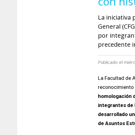
con hi
La iniciativ
General (CFG)
por integran
precedente in
Publicado el miér
La Facultad de 
reconocimiento d
homologación d
integrantes de
desarrollado un
de Asuntos Est