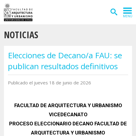
MENÚ
NOTICIAS
ADMISIÓN
CARRERAS
Elecciones de Decano/a FAU: se
POSTGRADOS
publican resultados definitivos
INVESTIGACIÓN
Publicado el jueves 18 de junio de 2026
EXTENSIÓN
DEPARTAMENTOS
FACULTAD DE ARQUITECTURA Y URBANISMO
Arquitectura
INSTITUTOS
VICEDECANATO
Diseño
PROCESO ELECCIONARIO DECANO FACULTAD DE
Vivienda
FACULTAD
ARQUITECTURA Y URBANISMO
Geografía