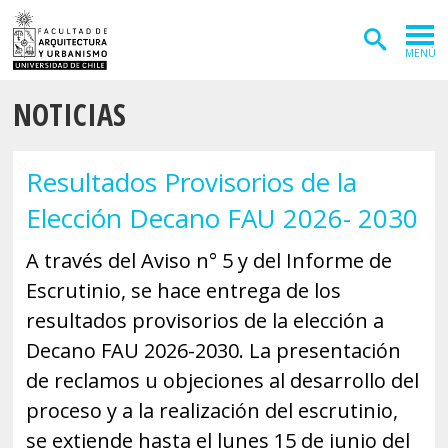
MENÚ
NOTICIAS
ADMISIÓN
CARRERAS
Resultados Provisorios de la
POSTGRADOS
Elección Decano FAU 2026- 2030
INVESTIGACIÓN
A través del Aviso n° 5 y del Informe de
EXTENSIÓN
Escrutinio, se hace entrega de los
resultados provisorios de la elección a
DEPARTAMENTOS
Decano FAU 2026-2030. La presentación
Arquitectura
INSTITUTOS
de reclamos u objeciones al desarrollo del
Diseño
proceso y a la realización del escrutinio,
Vivienda
FACULTAD
se extiende hasta el lunes 15 de junio del
Geografía