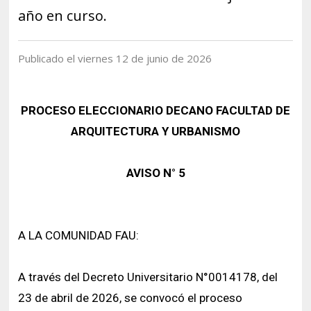
Historia y Patrimonio
Estudiantes
Funcionarios
año en curso.
Urbanismo
Académicos
Egresados
Publicado el viernes 12 de junio de 2026
PROCESO ELECCIONARIO DECANO FACULTAD DE
ARQUITECTURA Y URBANISMO
AVISO N° 5
A LA COMUNIDAD FAU:
A través del Decreto Universitario N°0014178, del
23 de abril de 2026, se convocó el proceso