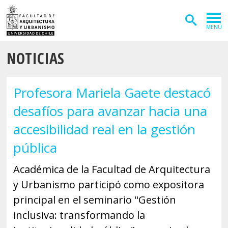
MENÚ
NOTICIAS
ADMISIÓN
CARRERAS
Profesora Mariela Gaete destacó
POSTGRADOS
desafíos para avanzar hacia una
INVESTIGACIÓN
accesibilidad real en la gestión
EXTENSIÓN
pública
DEPARTAMENTOS
Académica de la Facultad de Arquitectura
y Urbanismo participó como expositora
Arquitectura
INSTITUTOS
principal en el seminario "Gestión
Diseño
Vivienda
FACULTAD
inclusiva: transformando la
Geografía