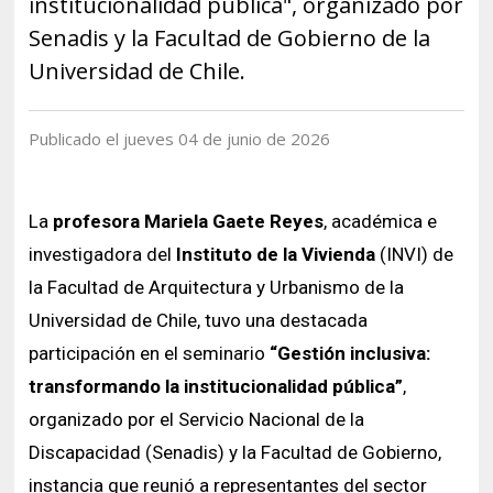
institucionalidad pública", organizado por
Historia y Patrimonio
Estudiantes
Funcionarios
Senadis y la Facultad de Gobierno de la
Urbanismo
Académicos
Egresados
Universidad de Chile.
Publicado el jueves 04 de junio de 2026
La
profesora Mariela Gaete Reyes
, académica e
investigadora del
Instituto de la Vivienda
(INVI) de
la Facultad de Arquitectura y Urbanismo de la
Universidad de Chile, tuvo una destacada
participación en el seminario
“Gestión inclusiva:
transformando la institucionalidad pública”
,
organizado por el Servicio Nacional de la
Discapacidad (Senadis) y la Facultad de Gobierno,
instancia que reunió a representantes del sector