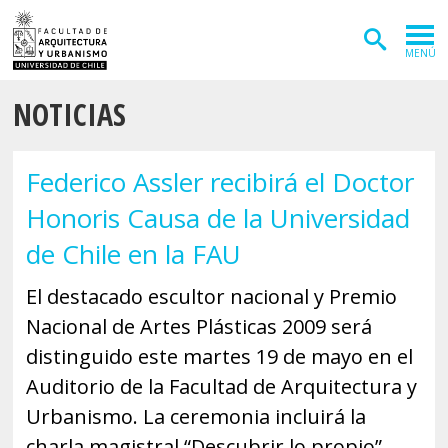
MENÚ
NOTICIAS
ADMISIÓN
CARRERAS
Federico Assler recibirá el Doctor
POSTGRADOS
Honoris Causa de la Universidad
INVESTIGACIÓN
de Chile en la FAU
EXTENSIÓN
El destacado escultor nacional y Premio
Nacional de Artes Plásticas 2009 será
DEPARTAMENTOS
distinguido este martes 19 de mayo en el
Arquitectura
INSTITUTOS
Auditorio de la Facultad de Arquitectura y
Diseño
Vivienda
FACULTAD
Urbanismo. La ceremonia incluirá la
charla magistral “Descubrir lo propio”.
Geografía