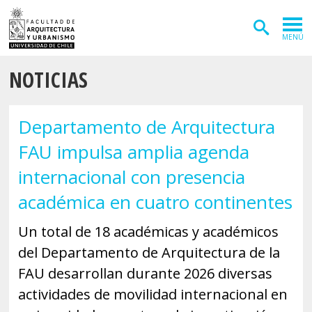
MENÚ
NOTICIAS
ADMISIÓN
CARRERAS
Departamento de Arquitectura
POSTGRADOS
FAU impulsa amplia agenda
INVESTIGACIÓN
internacional con presencia
EXTENSIÓN
académica en cuatro continentes
DEPARTAMENTOS
Un total de 18 académicas y académicos
del Departamento de Arquitectura de la
Arquitectura
INSTITUTOS
FAU desarrollan durante 2026 diversas
Diseño
Vivienda
FACULTAD
actividades de movilidad internacional en
Geografía