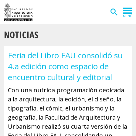
MENÚ
NOTICIAS
ADMISIÓN
CARRERAS
Feria del Libro FAU consolidó su
POSTGRADOS
4.a edición como espacio de
INVESTIGACIÓN
encuentro cultural y editorial
EXTENSIÓN
Con una nutrida programación dedicada
a la arquitectura, la edición, el diseño, la
DEPARTAMENTOS
tipografía, el cómic, el urbanismo y la
Arquitectura
INSTITUTOS
geografía, la Facultad de Arquitectura y
Diseño
Vivienda
FACULTAD
Urbanismo realizó su cuarta versión de la
Feria del Libro FAU, consolidando un
Geografía