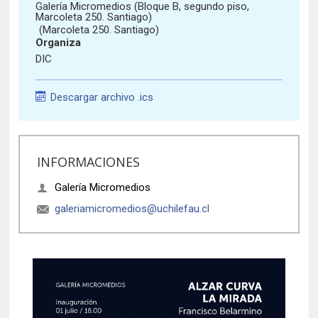
Historia y Patrimonio
Estudiantes
Funcionarios
Galería Micromedios (Bloque B, segundo piso,
Marcoleta 250. Santiago)
Urbanismo
(Marcoleta 250. Santiago)
Académicos
Egresados
Organiza
DIC
Descargar archivo .ics
INFORMACIONES
Galería Micromedios
galeriamicromedios@uchilefau.cl