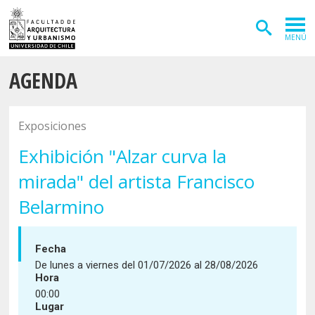
MENÚ
AGENDA
ADMISIÓN
CARRERAS
Exposiciones
POSTGRADOS
Exhibición "Alzar curva la
INVESTIGACIÓN
mirada" del artista Francisco
EXTENSIÓN
Belarmino
DEPARTAMENTOS
Fecha
Arquitectura
INSTITUTOS
De lunes a viernes del 01/07/2026 al 28/08/2026
Hora
Diseño
Vivienda
FACULTAD
00:00
Lugar
Geografía